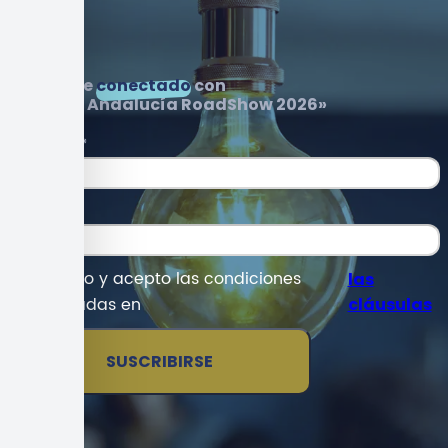
Mantente
conectado
con
«Startup Andalucía RoadShow 2026»
Nombre
*
Email
*
He leído y acepto las condiciones
las
detalladas en
cláusulas
SUSCRIBIRSE