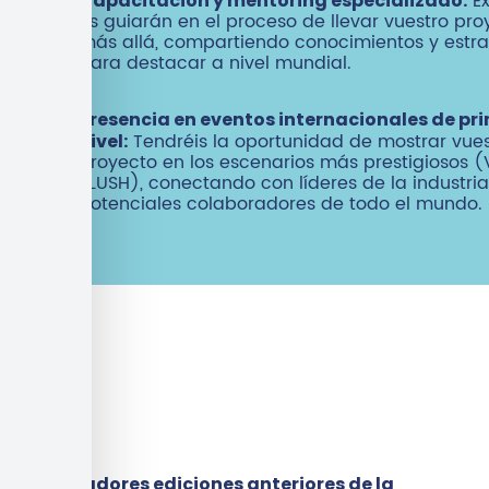
Ex
Capacitación y mentoring especializado:
os guiarán en el proceso de llevar vuestro pro
más allá, compartiendo conocimientos y estra
para destacar a nivel mundial.
Presencia en eventos internacionales de pr
Tendréis la oportunidad de mostrar vues
nivel:
proyecto en los escenarios más prestigiosos (
SLUSH), conectando con líderes de la industria
potenciales colaboradores de todo el mundo.
Ganadores ediciones anteriores de la